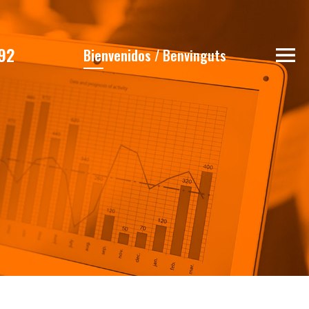
92
Bienvenidos
/
Benvinguts