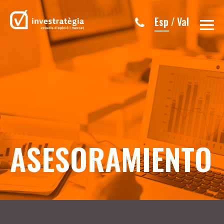
Esp
/
Val
ASESORAMIENTO