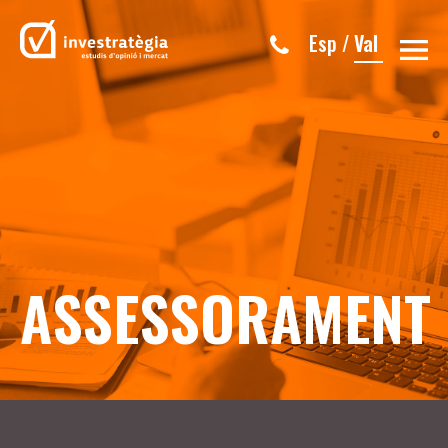
Esp
/
Val
ASSESSORAMENT